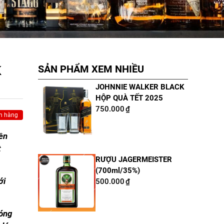
SẢN PHẨM XEM NHIỀU
K
JOHNNIE WALKER BLACK
HỘP QUÀ TẾT 2025
750.000
₫
n hàng
ền
t
RƯỢU JAGERMEISTER
(700ml/35%)
ới
500.000
₫
hóng