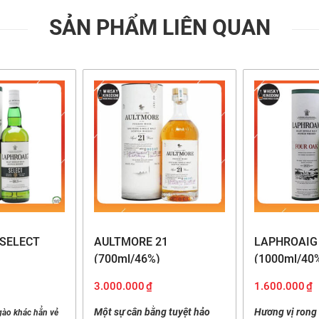
SẢN PHẨM LIÊN QUAN
e 14 Caribbean Cask
e
SELECT
AULTMORE 21
LAPHROAIG
Malt Scotch Whisky
(700ml/46%)
(1000ml/40
e
3.000.000
₫
1.600.000
₫
d
Một sự cân bằng tuyệt hảo
Hương vị rong 
ào khác hẳn vẻ