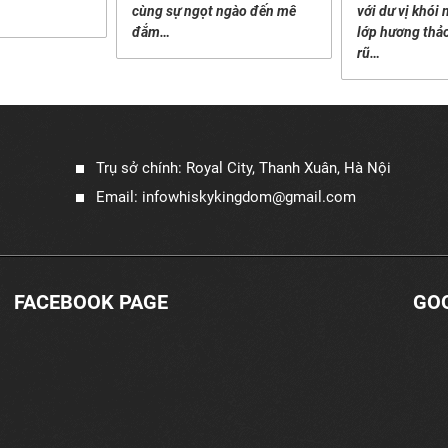
cùng sự ngọt ngào đến mê
với dư vị khói
đắm…
lớp hương thả
rũ…
Trụ sở chính: Royal City, Thanh Xuân, Hà Nội
Email: infowhiskykingdom@gmail.com
FACEBOOK PAGE
GO