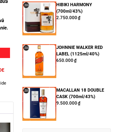
 dứa
HIBIKI HARMONY
(700ml/43%)
2.750.000
₫
và
nie.
JOHNNIE WALKER RED
LABEL (1125ml/40%)
650.000
₫
DE
ide
MACALLAN 18 DOUBLE
CASK (700ml/43%)
9.500.000
₫