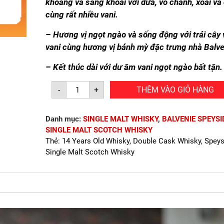
khoáng và sảng khoái với dừa, vỏ chanh, xoài và
cùng rất nhiều vani.
– Hương vị ngọt ngào và sống động với trái cây 
vani cùng hương vị bánh mỳ đặc trưng nhà Balve
– Kết thúc dài với dư âm vani ngọt ngào bất tận.
BALVENIE
-
+
THÊM VÀO GIỎ HÀNG
14
CARIBBEAN
CASK
(700ml/40%)
Danh mục:
SINGLE MALT WHISKY
,
BALVENIE SPEYSI
số
lượng
SINGLE MALT SCOTCH WHISKY
Thẻ:
14 Years Old Whisky
,
Double Cask Whisky
,
Speys
Single Malt Scotch Whisky