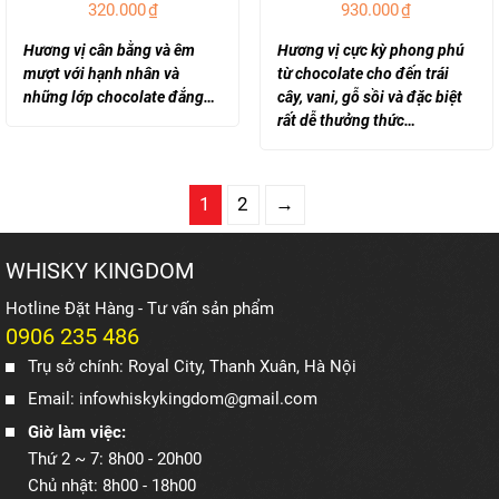
320.000
₫
930.000
₫
Hương vị cân bằng và êm
Hương vị cực kỳ phong phú
mượt với hạnh nhân và
từ chocolate cho đến trái
những lớp chocolate đắng…
cây, vani, gỗ sồi và đặc biệt
rất dễ thưởng thức…
1
2
→
WHISKY KINGDOM
Hotline Đặt Hàng - Tư vấn sản phẩm
0906 235 486
Trụ sở chính: Royal City, Thanh Xuân, Hà Nội
Email: infowhiskykingdom@gmail.com
Giờ làm việc:
Thứ 2 ~ 7: 8h00 - 20h00
Chủ nhật: 8h00 - 18h00