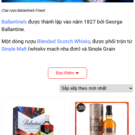
Chai rượu Ballantine’s Finest
Ballantine’s
được thành lập vào năm 1827 bởi George
Ballantine.
Một dòng rượu
Blended Scotch Whisky
, được phối trộn từ
Single Malt
(whisky mạch nha đơn) và Single Grain
(whisky ngũ cốc).
George Jr Ballantine (George con) tiếp quản công việc
Đọc thêm
kinh doanh năm 1881 và đến năm 1910,
Balantine’s Finest
được tung ra và nhận được sự hưởng ứng không tưởng
tưởng nổi từ phía người dùng.
Đến những năm 1960, trong thế giới Scotch Whisky
blended, Ballantine’s đã trở thành thương hiệu rượu whisky
blended bán chạy thứ 3 thế giới sau
Johnnie Walker
và
Chivas
.