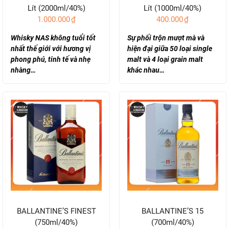
Lít (2000ml/40%)
Lít (1000ml/40%)
1.000.000
₫
400.000
₫
Whisky NAS không tuổi tốt
Sự phối trộn mượt mà và
nhất thế giới với hương vị
hiện đại giữa 50 loại single
phong phú, tinh tế và nhẹ
malt và 4 loại grain malt
nhàng…
khác nhau…
BALLANTINE’S FINEST
BALLANTINE’S 15
(750ml/40%)
(700ml/40%)