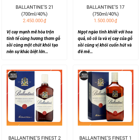
BALLANTINE’S 21
BALLANTINE’S 17
(700ml/40%)
(750ml/40%)
2.450.000
₫
1.500.000
₫
Vị cay mạnh mẽ hòa trộn
Ngọt ngào tinh khiết với hoa
tinh tế cùng hương thơm gỗ
quả, sô cô la và vị cay của gỗ
sồi cùng một chút khói tạo
sồi cùng vị khói cuốn hút và
nên sự khác biệt lớn…
đê mê…
BALLANTINE’S FINEST 2
BALLANTINE’S FINEST 1