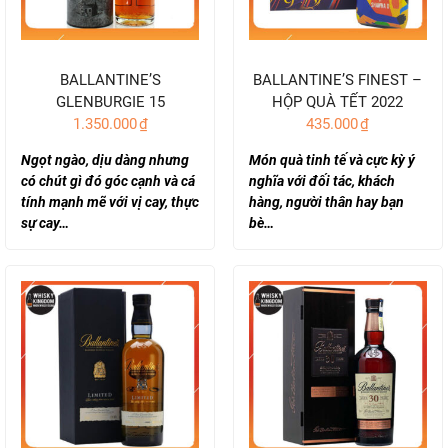
BALLANTINE’S
BALLANTINE’S FINEST –
GLENBURGIE 15
HỘP QUÀ TẾT 2022
1.350.000
₫
435.000
₫
(700ml/40%)
Ngọt ngào, dịu dàng nhưng
Món quà tinh tế và cực kỳ ý
có chút gì đó góc cạnh và cá
nghĩa với đối tác, khách
tính mạnh mẽ với vị cay, thực
hàng, người thân hay bạn
sự cay…
bè…