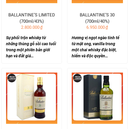
BALLANTINE’S LIMITED
BALLANTINE’S 30
(700ml/43%)
(700ml/40%)
2.800.000
₫
6.950.000
₫
Sự phối trộn whisky từ
Hương vị ngọt ngào tinh tế
những thùng gỗ sồi cao tuổi
từ mật ong, vanilla trong
trong một phiên bản giới
một chai whisky đặc biệt,
hạn và đắt giá…
hiếm và độc quyền…