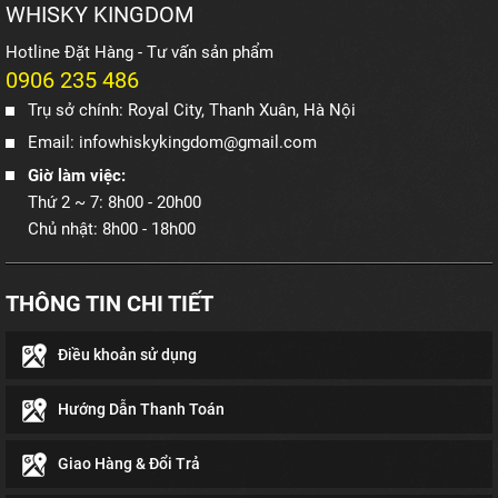
WHISKY KINGDOM
Hotline Đặt Hàng - Tư vấn sản phẩm
0906 235 486
Trụ sở chính: Royal City, Thanh Xuân, Hà Nội
Email: infowhiskykingdom@gmail.com
Giờ làm việc:
Thứ 2 ~ 7: 8h00 - 20h00
Chủ nhật: 8h00 - 18h00
THÔNG TIN CHI TIẾT
Điều khoản sử dụng
Rượu Passport Scotch
Rượu Passport không chỉ được giới trẻ mà cả giới
Hướng Dẫn Thanh Toán
sành rượu tại Việt Nam cũng rất ưa thích.
Giao Hàng & Đổi Trả
Nhiều người cho rằng chúng khá trẻ và gắt nhưng