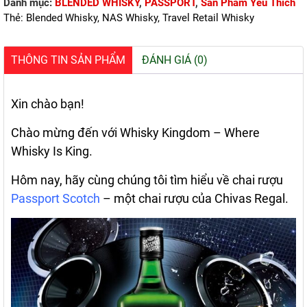
Danh mục:
BLENDED WHISKY
,
PASSPORT
,
Sản Phẩm Yêu Thích
lượng
Thẻ:
Blended Whisky
,
NAS Whisky
,
Travel Retail Whisky
THÔNG TIN SẢN PHẨM
ĐÁNH GIÁ (0)
Xin chào bạn!
Chào mừng đến với
Whisky Kingdom
– Where
Whisky Is King.
Hôm nay, hãy cùng chúng tôi tìm hiểu về chai rượu
Passport Scotch
– một chai rượu của Chivas Regal.