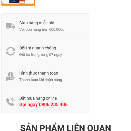
qua.
Chắc hẳn bạn cũng đã thưởng thức những chai
scotch whisky giá hời rồi chứ:
Ballantine’s Finest
,
Giao hàng miễn phí
Johnnie Walker Red Label
,
Johnnie Walker Black
Với đơn hàng trên 600.000đ
Label
…
Cho dù bạn thưởng thức chúng với cách nào đi
Đổi trả nhanh chóng
Đổi trả trong vòng 07 ngày
chăng nữa, bạn có thấy chất lượng của chúng vẫn
khá ổn, phải không nào?
Hình thức thanh toán
Thanh toán khi nhận hàng
Đặt mua hàng online
Gọi ngay
0906 235 486
SẢN PHẨM LIÊN QUAN