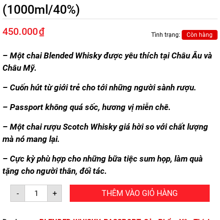
(1000ml/40%)
450.000
₫
Tình trạng:
Còn hàng
– Một chai Blended Whisky được yêu thích tại Châu Âu và
Châu Mỹ.
– Cuốn hút từ giới trẻ cho tới những người sành rượu.
– Passport không quá sốc, hương vị miễn chê.
– Một chai rượu Scotch Whisky giá hời so với chất lượng
mà nó mang lại.
– Cực kỳ phù hợp cho những bữa tiệc sum họp, làm quà
tặng cho người thân, đối tác.
RƯỢU
-
+
THÊM VÀO GIỎ HÀNG
PASSPORT
SCOTCH
(1000ml/40%)
số