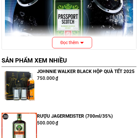
Đọc thêm
SẢN PHẨM XEM NHIỀU
JOHNNIE WALKER BLACK HỘP QUÀ TẾT 2025
750.000
₫
Passport Scotch Blended Scotch Whisky
Nội dung bài viết
RƯỢU JAGERMEISTER (700ml/35%)
500.000
₫
Rượu Passport Scotch là một chai