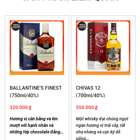
Passport Scotch
BALLANTINE’S FINEST
CHIVAS 12
Thông tin chi tiết chai whisky Passport
(750ml/40%)
(700ml/40%)
Scotch
320.000
₫
550.000
₫
Hương vị cân bằng và êm
Một whisky đại chúng ngọt
Thương hiệu:
Passport
mượt với hạnh nhân và
ngào hương vị trái cây, rất
Dung tích:
1000ml
những lớp chocolate đắng…
nhẹ nhàng và cực kỳ dễ
Nồng độ:
40%
uống…