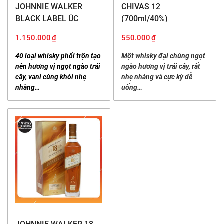
JOHNNIE WALKER
CHIVAS 12
BLACK LABEL ÚC
(700ml/40%)
(1125ml/40%)
1.150.000
₫
550.000
₫
40 loại whisky phối trộn tạo
Một whisky đại chúng ngọt
nên hương vị ngọt ngào trái
ngào hương vị trái cây, rất
cây, vani cùng khói nhẹ
nhẹ nhàng và cực kỳ dễ
nhàng…
uống…