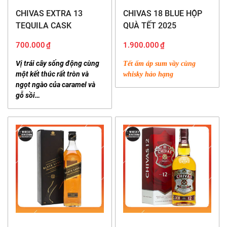
CHIVAS EXTRA 13
CHIVAS 18 BLUE HỘP
TEQUILA CASK
QUÀ TẾT 2025
(700ml/40%)
700.000
₫
1.900.000
₫
Vị trái cây sống động cùng
Tết ấm áp sum vầy cùng
một kết thúc rất tròn và
whisky hảo hạng
ngọt ngào của caramel và
gỗ sồi…
Bạn có thể mua
Chivas 25 Royal Salute
tại
Whisky
Kingdom
bằng cách trực tiếp hoặc đặt hàng online
thông qua các kênh
Facebook
, Website hoặc Zalo.
Chúng tôi giao hàng trên toàn quốc, và giao hàng
siêu tốc không quá 2h tại Hà Nội.