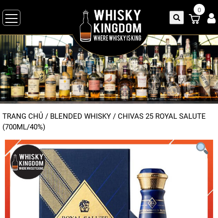
0
TRANG CHỦ
/
BLENDED WHISKY
/
CHIVAS 25 ROYAL SALUTE
(700ML/40%)