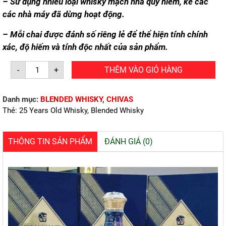
– Sử dụng nhiều loại whisky mạch nha quý hiếm, kể các
các nhà máy đã dừng hoạt động.
– Mỗi chai được đánh số riêng lẻ để thể hiện tính chính
xác, độ hiếm và tính độc nhất của sản phẩm.
CHIVAS
-
+
THÊM VÀO GIỎ HÀNG
25
ROYAL
SALUTE
(700ml/40%)
Danh mục:
BLENDED WHISKY
,
CHIVAS
số
lượng
Thẻ:
25 Years Old Whisky
,
Blended Whisky
THÔNG TIN SẢN PHẨM
ĐÁNH GIÁ (0)