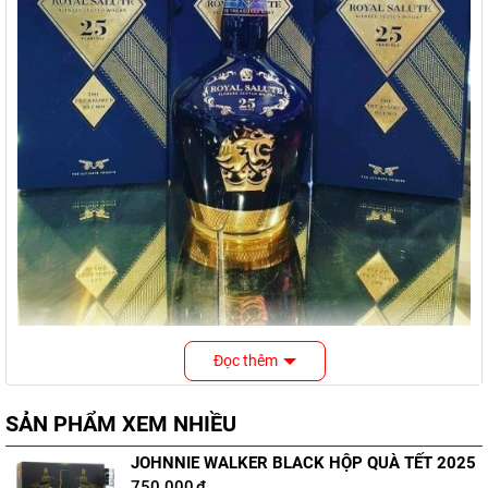
Đọc thêm
Nội dung bài viết
SẢN PHẨM XEM NHIỀU
Thông tin chai whisky Chivas 25 Royal
JOHNNIE WALKER BLACK HỘP QUÀ TẾT 2025
750.000
₫