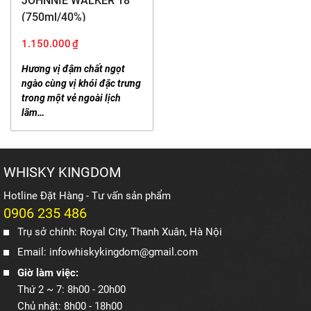
JOHNNIE WALKER 18
(750ml/40%)
1.150.000
₫
Hương vị đậm chất ngọt
ngào cùng vị khói đặc trưng
trong một vẻ ngoài lịch
lãm…
WHISKY KINGDOM
Hotline Đặt Hàng - Tư vấn sản phẩm
0906 235 486
Trụ sở chính: Royal City, Thanh Xuân, Hà Nội
Email: infowhiskykingdom@gmail.com
Giờ làm việc:
Thứ 2 ~ 7: 8h00 - 20h00
Chủ nhật: 8h00 - 18h00