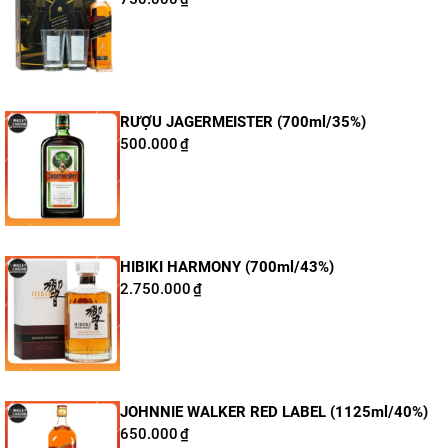
Salute
Thương hiệu:
Chivas
Dung tích:
700ml
RƯỢU JAGERMEISTER (700ml/35%)
Nồng độ:
40%
500.000
₫
Tuổi rượu:
25 năm
Phân loại:
Blended Scotch Whisky
Xuất xứ:
Scotland
HIBIKI HARMONY (700ml/43%)
2.750.000
₫
JOHNNIE WALKER RED LABEL (1125ml/40%)
650.000
₫