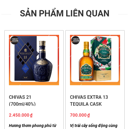
SẢN PHẨM LIÊN QUAN
Bạn có thể mua
Chivas 25 Regal
tại
Whisky
Kingdom
bằng cách trực tiếp hoặc đặt hàng online
thông qua các kênh
Facebook
, Website hoặc Zalo.
Chúng tôi giao hàng trên toàn quốc, và giao hàng
siêu tốc không quá 2h tại Hà Nội.
CHIVAS 21
CHIVAS EXTRA 13
(700ml/40%)
TEQUILA CASK
(700ml/40%)
2.450.000
₫
700.000
₫
Hương thơm phong phú từ
Vị trái cây sống động cùng