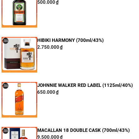
Phân loại:
500.000
Blended Scotch Whisky
₫
Xuất xứ:
Scotland
HIBIKI HARMONY (700ml/43%)
2.750.000
₫
JOHNNIE WALKER RED LABEL (1125ml/40%)
650.000
₫
MACALLAN 18 DOUBLE CASK (700ml/43%)
9.500.000
₫