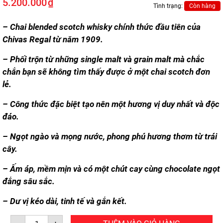
5.200.000
₫
Tình trạng:
Còn hàng
– Chai blended scotch whisky chính thức đầu tiên của
Chivas Regal
từ năm 1909.
– Phối trộn từ những
single malt
và grain malt mà chắc
chắn bạn sẽ không tìm thấy được ở một chai scotch đơn
lẻ.
– Công thức đặc biệt tạo nên một hương vị duy nhất và độc
đáo.
– Ngọt ngào và mọng nước, phong phú hương thơm từ trái
cây.
– Ấm áp, mềm mịn và có một chút cay cùng chocolate ngọt
đắng sâu sắc.
– Dư vị kéo dài, tinh tế và gắn kết.
CHIVAS