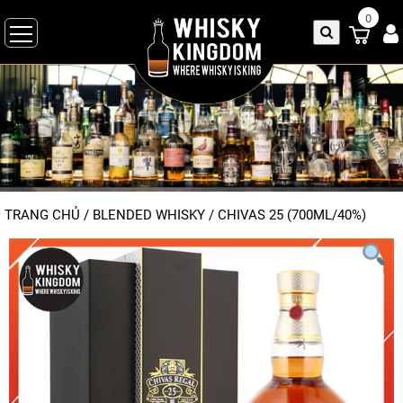
0
TRANG CHỦ
/
BLENDED WHISKY
/
CHIVAS 25 (700ML/40%)