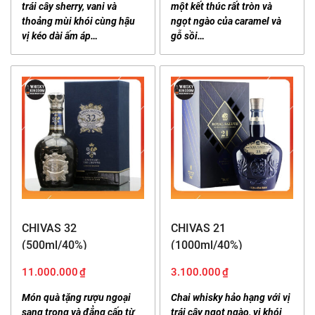
trái cây sherry, vani và
một kết thúc rất tròn và
thoảng mùi khói cùng hậu
ngọt ngào của caramel và
vị kéo dài ấm áp…
gỗ sồi…
CHIVAS 32
CHIVAS 21
(500ml/40%)
(1000ml/40%)
11.000.000
₫
3.100.000
₫
Món quà tặng rượu ngoại
Chai whisky hảo hạng với vị
sang trọng và đẳng cấp từ
trái cây ngọt ngào, vị khói