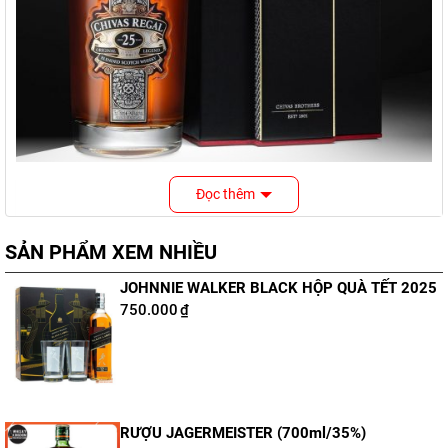
Đọc thêm
Nội dung bài viết
SẢN PHẨM XEM NHIỀU
Thông tin chai whisky
Chivas 25 Regal
JOHNNIE WALKER BLACK HỘP QUÀ TẾT 2025
750.000
₫
Thương hiệu:
Chivas
Dung tích:
700ml
Nồng độ:
40%
Tuổi rượu:
25 năm
RƯỢU JAGERMEISTER (700ml/35%)