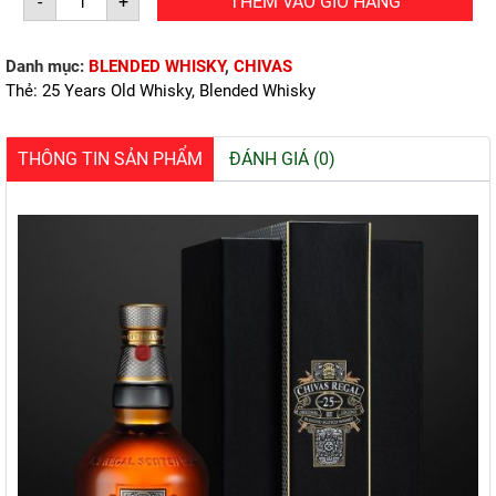
-
+
THÊM VÀO GIỎ HÀNG
25
(700ml/40%)
số
lượng
Danh mục:
BLENDED WHISKY
,
CHIVAS
Thẻ:
25 Years Old Whisky
,
Blended Whisky
THÔNG TIN SẢN PHẨM
ĐÁNH GIÁ (0)