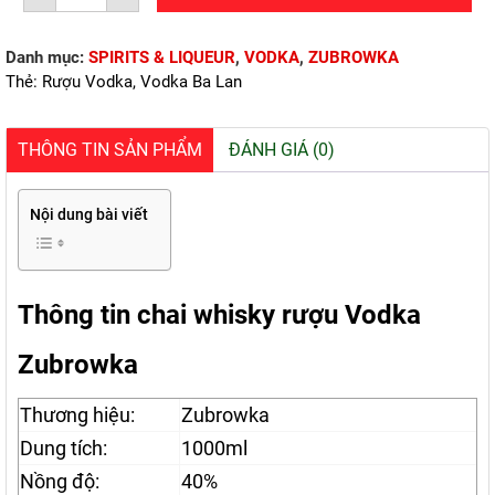
ZUBROWKA
(1000ml/40%)
số
Danh mục:
SPIRITS & LIQUEUR
,
VODKA
,
ZUBROWKA
lượng
Thẻ:
Rượu Vodka
,
Vodka Ba Lan
THÔNG TIN SẢN PHẨM
ĐÁNH GIÁ (0)
Nội dung bài viết
Thông tin chai whisky rượu Vodka
Zubrowka
Thương hiệu:
Zubrowka
Dung tích:
1000ml
Nồng độ:
40%