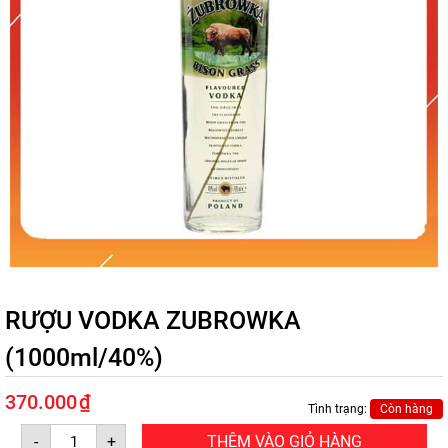
RƯỢU VODKA ZUBROWKA
(1000ml/40%)
370.000
₫
Tình trạng:
Còn hàng
RƯỢU
-
+
THÊM VÀO GIỎ HÀNG
VODKA