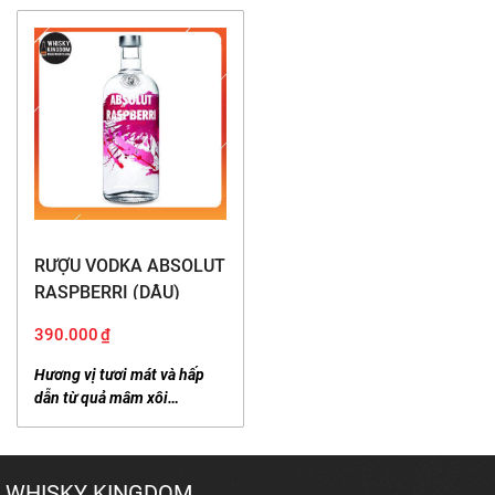
RƯỢU VODKA ABSOLUT
RASPBERRI (DÂU)
(1000ml/38%)
390.000
₫
Hương vị tươi mát và hấp
dẫn từ quả mâm xôi…
WHISKY KINGDOM