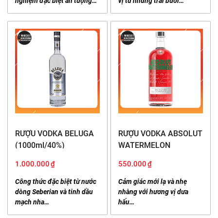
nghiệm đặc biệt ấn tượng…
vị từ những trái bưởi…
RƯỢU VODKA BELUGA
RƯỢU VODKA ABSOLUT
(1000ml/40%)
WATERMELON
(1000ml/38%)
1.000.000
₫
550.000
₫
Công thức đặc biệt từ nước
Cảm giác mới lạ và nhẹ
dòng Seberian và tinh dầu
nhàng với hương vị dưa
mạch nha…
hấu…