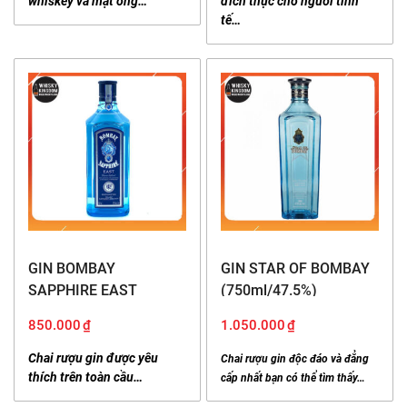
whiskey và mật ong…
đích thực cho người tinh
tế…
GIN BOMBAY
GIN STAR OF BOMBAY
SAPPHIRE EAST
(750ml/47.5%)
(700ml/42%)
850.000
₫
1.050.000
₫
Chai rượu gin được yêu
Chai rượu gin độc đáo và đẳng
thích trên toàn cầu…
cấp nhất bạn có thể tìm thấy…