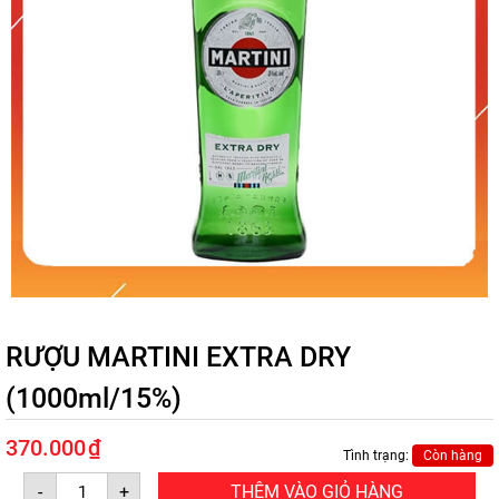
RƯỢU MARTINI EXTRA DRY
(1000ml/15%)
370.000
₫
Tình trạng:
Còn hàng
RƯỢU
-
+
THÊM VÀO GIỎ HÀNG
MARTINI