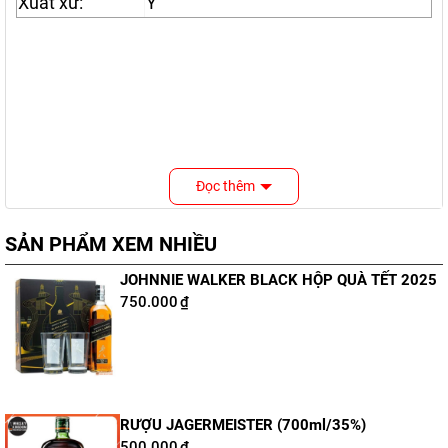
Xuất xứ:
Ý
Đọc thêm
SẢN PHẨM XEM NHIỀU
JOHNNIE WALKER BLACK HỘP QUÀ TẾT 2025
750.000
₫
RƯỢU JAGERMEISTER (700ml/35%)
500.000
₫