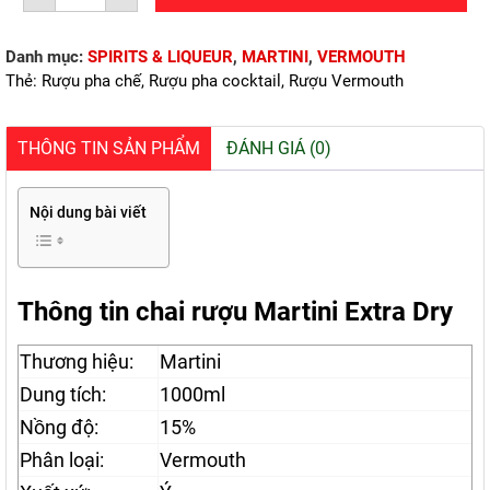
EXTRA
DRY
(1000ml/15%)
Danh mục:
SPIRITS & LIQUEUR
,
MARTINI
,
VERMOUTH
số
lượng
Thẻ:
Rượu pha chế
,
Rượu pha cocktail
,
Rượu Vermouth
THÔNG TIN SẢN PHẨM
ĐÁNH GIÁ (0)
Nội dung bài viết
Thông tin chai rượu Martini Extra Dry
Thương hiệu:
Martini
Dung tích:
1000ml
Nồng độ:
15%
Phân loại:
Vermouth