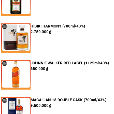
Thương hiệu:
Macallan
Dung tích:
700ml
Nồng độ:
43%
Tuổi rượu:
18 năm
HIBIKI HARMONY (700ml/43%)
2.750.000
₫
Phân loại:
Single Malt Scotch Whisky
Vùng:
Speyside
Xuất xứ:
Scotland
JOHNNIE WALKER RED LABEL (1125ml/40%)
650.000
₫
MACALLAN 18 DOUBLE CASK (700ml/43%)
9.500.000
₫