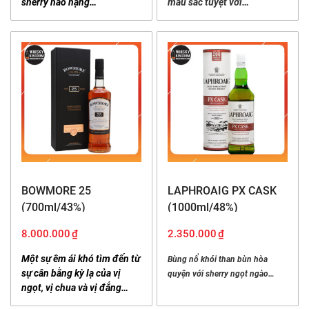
sherry hảo hạng…
màu sắc tuyệt vời…
Oak Cask
tại
Whisky Kingdom
bằng cách trực tiếp
hoặc đặt hàng online thông qua các kênh
Website,
Facebook
hoặc
Zalo
.
Chúng tôi giao hàng trên toàn quốc, và giao hàng
siêu tốc tại Hà Nội.
Cảm ơn bạn!
BOWMORE 25
LAPHROAIG PX CASK
(700ml/43%)
(1000ml/48%)
8.000.000
₫
2.350.000
₫
Một sự êm ái khó tìm đến từ
Bùng nổ khói than bùn hòa
sự cân bằng kỳ lạ của vị
quyện với sherry ngọt ngào…
ngọt, vị chua và vị đắng…