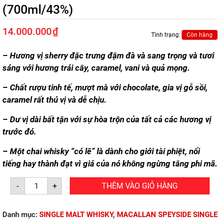
(700ml/43%)
14.000.000
₫
Tình trạng:
Còn hàng
– Hương vị sherry đặc trưng đậm đà và sang trọng và tươi
sáng với hương trái cây, caramel, vani và quả mọng.
– Chất rượu tinh tế, mượt mà với chocolate, gia vị gỗ sồi,
caramel rất thú vị và dễ chịu.
– Dư vị dài bất tận với sự hòa trộn của tất cả các hương vị
trước đó.
– Một chai whisky “có lẽ” là dành cho giới tài phiệt, nổi
tiếng hay thành đạt vì giá của nó không ngừng tăng phi mã.
MACALLAN
-
+
THÊM VÀO GIỎ HÀNG
18
SHERRY
OAK
CASK
Danh mục:
SINGLE MALT WHISKY
,
MACALLAN SPEYSIDE SINGLE
(700ml/43%)