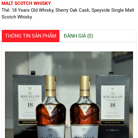
số
MALT SCOTCH WHISKY
lượng
Thẻ:
18 Years Old Whisky
,
Sherry Oak Cask
,
Speyside Single Malt
Scotch Whisky
THÔNG TIN SẢN PHẨM
ĐÁNH GIÁ (0)