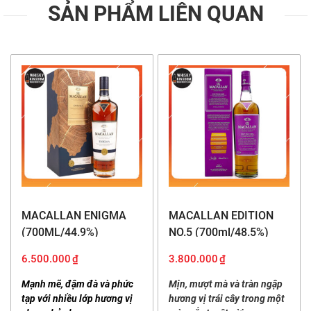
SẢN PHẨM LIÊN QUAN
MACALLAN ENIGMA
MACALLAN EDITION
(700ML/44.9%)
NO.5 (700ml/48.5%)
6.500.000
₫
3.800.000
₫
Mạnh mẽ, đậm đà và phức
Mịn, mượt mà và tràn ngập
tạp với nhiều lớp hương vị
hương vị trái cây trong một
Bạn có thể mua rượu whisky
Macallan 18 Sherry