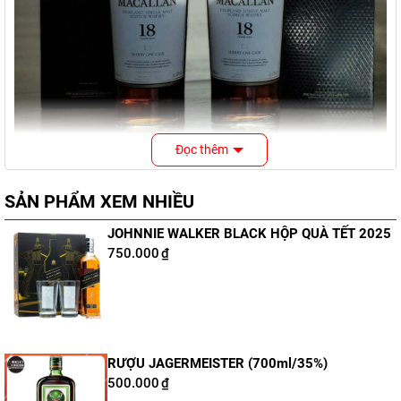
Đọc thêm
SẢN PHẨM XEM NHIỀU
JOHNNIE WALKER BLACK HỘP QUÀ TẾT 2025
Nội dung bài viết
750.000
₫
Thông tin chai whisky Macallan 18
RƯỢU JAGERMEISTER (700ml/35%)
Sherry Oak Cask
500.000
₫