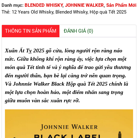
QUÀ
Danh mục:
BLENDED WHISKY
,
JOHNNIE WALKER
,
Sản Phẩm Mới
TẾT
2025
Thẻ:
12 Years Old Whisky
,
Blended Whisky
,
Hộp quà Tết 2025
số
lượng
THÔNG TIN SẢN PHẨM
ĐÁNH GIÁ (0)
Xuân Ất Tỵ 2025 gõ cửa, lòng người rộn ràng náo
nức. Giữa không khí rộn ràng ấy, việc lựa chọn một
món quà Tết tinh tế và ý nghĩa để trao gửi yêu thương
đến người thân, bạn bè lại càng trở nên quan trọng.
Và Johnnie Walker Black Hộp quà Tết 2025 chính là
một lựa chọn hoàn hảo, một điểm nhấn sang trọng
giữa muôn vàn sắc xuân rực rỡ.