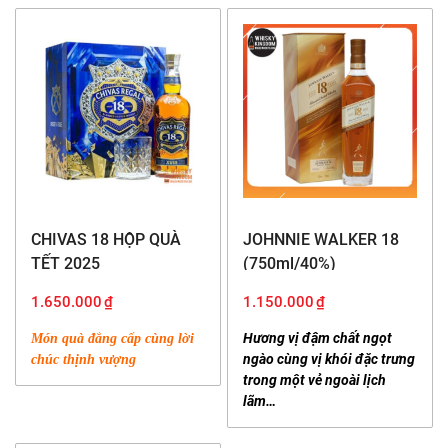
CHIVAS 18 HỘP QUÀ
JOHNNIE WALKER 18
TẾT 2025
(750ml/40%)
1.650.000
₫
1.150.000
₫
Hương vị đậm chất ngọt
Món quà đẳng cấp cùng lời
ngào cùng vị khói đặc trưng
chúc thịnh vượng
Hộp quà Tết Johnnie Walker Black Label
trong một vẻ ngoài lịch
lãm…
Tết Ất Tỵ 2025 – Tỏa sáng cùng Johnnie Walker