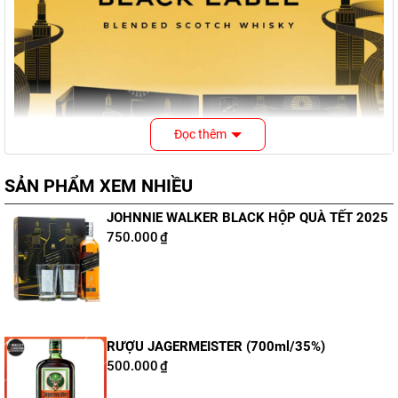
Đọc thêm
SẢN PHẨM XEM NHIỀU
JOHNNIE WALKER BLACK HỘP QUÀ TẾT 2025
750.000
₫
Rượu Johnnie Walker Black Hộp quà Tết 2025
RƯỢU JAGERMEISTER (700ml/35%)
500.000
₫
Nội dung bài viết