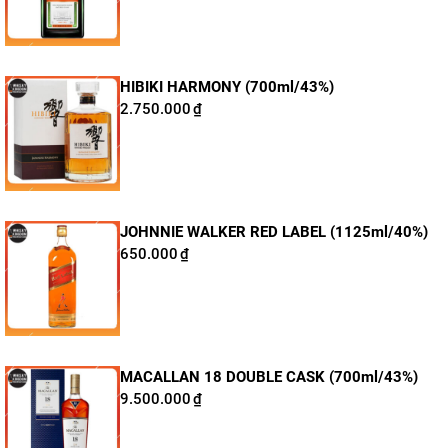
Thông tin Johnnie Walker Black Hộp quà Tết
HIBIKI HARMONY (700ml/43%)
2025
2.750.000
₫
Thương hiệu:
Johnnie Walker
Dung tích:
750ml
Nồng độ:
40%
JOHNNIE WALKER RED LABEL (1125ml/40%)
Tuổi rượu:
12 năm
650.000
₫
Phân loại:
Blended Scotch Whisky
Xuất xứ:
Scotland
Quy cách:
6 hộp/thùng
Hãy tưởng tượng, trong cái se lạnh đầu xuân, bên cạnh
MACALLAN 18 DOUBLE CASK (700ml/43%)
9.500.000
₫
mâm cỗ sum vầy, bạn nâng ly Johnnie Walker Black
Label 12 năm tuổi, hương vị êm ái, nồng nàn lan tỏa,