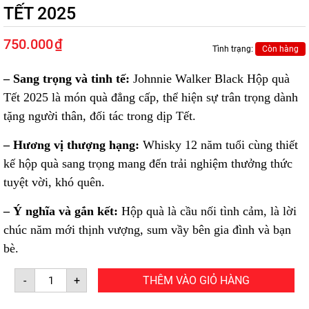
TẾT 2025
750.000
₫
Tình trạng:
Còn hàng
– Sang trọng và tinh tế:
Johnnie Walker Black Hộp quà
Tết 2025 là món quà đẳng cấp, thể hiện sự trân trọng dành
tặng người thân, đối tác trong dịp Tết.
– Hương vị thượng hạng:
Whisky 12 năm tuổi cùng thiết
kế hộp quà sang trọng mang đến trải nghiệm thưởng thức
tuyệt vời, khó quên.
– Ý nghĩa và gắn kết:
Hộp quà là cầu nối tình cảm, là lời
chúc năm mới thịnh vượng, sum vầy bên gia đình và bạn
bè.
JOHNNIE
-
+
THÊM VÀO GIỎ HÀNG
WALKER
BLACK
HỘP