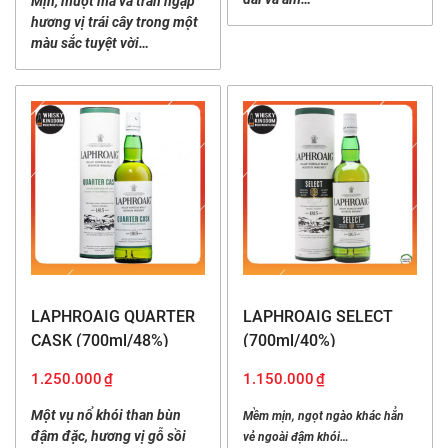
Mịn, mượt mà và tràn ngập
hương vị trái cây trong một
màu sắc tuyệt vời…
LAPHROAIG QUARTER
LAPHROAIG SELECT
CASK (700ml/48%)
(700ml/40%)
1.250.000
₫
1.150.000
₫
Một vụ nổ khói than bùn
Mềm mịn, ngọt ngào khác hẳn
đậm đặc, hương vị gỗ sồi
vẻ ngoài đậm khói…