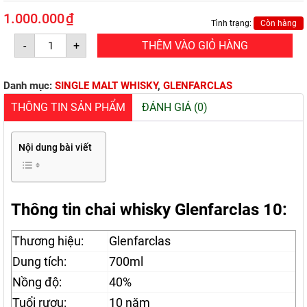
1.000.000
₫
Tình trạng:
Còn hàng
GLENFARCLAS
-
+
THÊM VÀO GIỎ HÀNG
10
(700ml/40%)
số
lượng
Danh mục:
SINGLE MALT WHISKY
,
GLENFARCLAS
THÔNG TIN SẢN PHẨM
ĐÁNH GIÁ (0)
Nội dung bài viết
Thông tin chai whisky Glenfarclas 10:
Thương hiệu:
Glenfarclas
Dung tích:
700ml
Nồng độ:
40%
Tuổi rượu:
10 năm