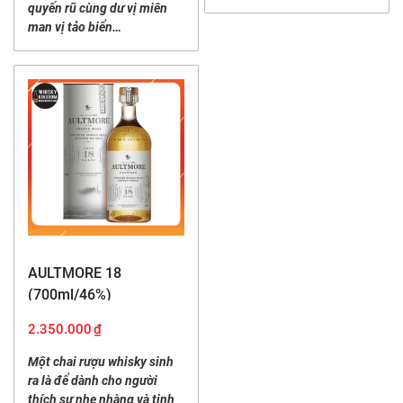
quyến rũ cùng dư vị miên
man vị tảo biển…
AULTMORE 18
(700ml/46%)
2.350.000
₫
Một chai rượu whisky sinh
ra là để dành cho người
thích sự nhẹ nhàng và tinh