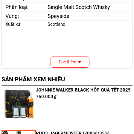
Phân loại:
Single Malt Scotch Whisky
Vùng:
Speyside
Xuất xứ:
Scotland
Đọc thêm
SẢN PHẨM XEM NHIỀU
JOHNNIE WALKER BLACK HỘP QUÀ TẾT 2025
750.000
₫
RƯỢU JAGERMEISTER (700ml/35%)