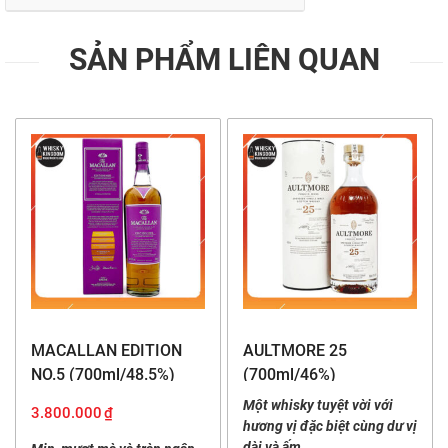
SẢN PHẨM LIÊN QUAN
MACALLAN EDITION
AULTMORE 25
NO.5 (700ml/48.5%)
(700ml/46%)
Một whisky tuyệt vời với
3.800.000
₫
hương vị đặc biệt cùng dư vị
dài và ấm…