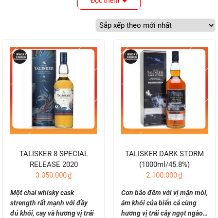
Đọc thêm
TALISKER 8 SPECIAL
TALISKER DARK STORM
RELEASE 2020
(1000ml/45.8%)
3.050.000
₫
2.100.000
₫
(700ml/57.9%)
Một chai whisky cask
Cơn bão đêm với vị mặn mòi,
strength rất mạnh với đầy
ám khói của biển cả cùng
đủ khói, cay và hương vị trái
hương vị trái cây ngọt ngào…