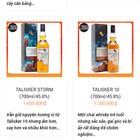
cây cân bằng…
TALISKER STORM
TALISKER 10
(700ml/45.8%)
(700ml/45.8%)
1.450.000
₫
1.200.000
₫
Vẫn giữ nguyên hương vị từ
Một chai whisky trẻ tuổi
Talisker 10 nhưng ấm hơn,
nhưng sắc sảo, gai góc và bí
cay hơn và nhiều khói hơn…
ẩn rất đáng để chiêm
nghiệm…